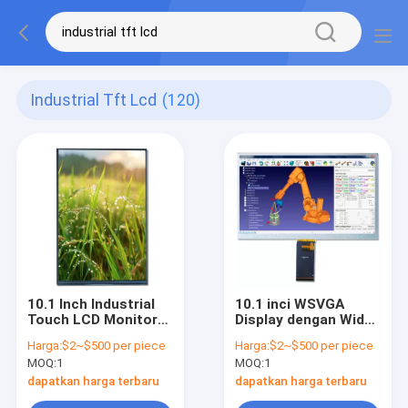
Industrial Tft Lcd
(120)
10.1 Inch Industrial
10.1 inci WSVGA
Touch LCD Monitor
Display dengan Wide
350 Nits Modul TFT
Temperature LVDS
Harga:
$2~$500 per piece
Harga:
$2~$500 per piece
LCD Industri
Interface Industrial
MOQ:
1
MOQ:
1
TFT LCD
dapatkan harga terbaru
dapatkan harga terbaru