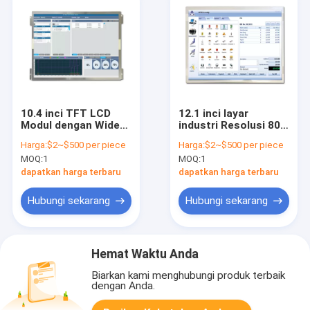
10.4 inci TFT LCD
12.1 inci layar
Modul dengan Wide
industri Resolusi 800
Viewing Angle untuk
* 600 TFT LCD
Harga:
$2~$500 per piece
Harga:
$2~$500 per piece
Industrial
MOQ:
1
MOQ:
1
dapatkan harga terbaru
dapatkan harga terbaru
Hubungi sekarang
Hubungi sekarang
Hemat Waktu Anda
Biarkan kami menghubungi produk terbaik
dengan Anda.