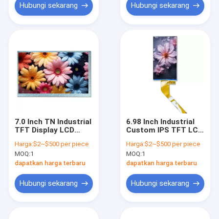
Hubungi sekarang
Hubungi sekarang
7.0 Inch TN Industrial
6.98 Inch Industrial
TFT Display LCD
Custom IPS TFT LCD
Resolusi Tinggi
Module Produsen
Harga:
$2~$500 per piece
Harga:
$2~$500 per piece
Dengan RGB
MOQ:
1
MOQ:
1
Interface
dapatkan harga terbaru
dapatkan harga terbaru
Hubungi sekarang
Hubungi sekarang