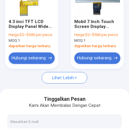
Pertunjukan VR
Tentang Kami
4.3 inci TFT LCD
Mobil 7 Inch Touch
Display Panel Wide
Screen Display
Tur Pabrik
Temperature
Display TFT Industri
Harga:
$2~$500 per piece
Harga:
$2~$500 per piece
Industrial Grade
Khusus Resolusi
MOQ:
1
MOQ:
1
Display
Tinggi
Kontrol Kualitas
dapatkan harga terbaru
dapatkan harga terbaru
Berita
Hubungi sekarang
Hubungi sekarang
Minta Kutipan
Lihat Lebih
Layar LCD asli
Tinggalkan Pesan
Kami Akan Membalas Dengan Cepat
Layar LCD Tipe Bar
Modul Tampilan LCD Bulat