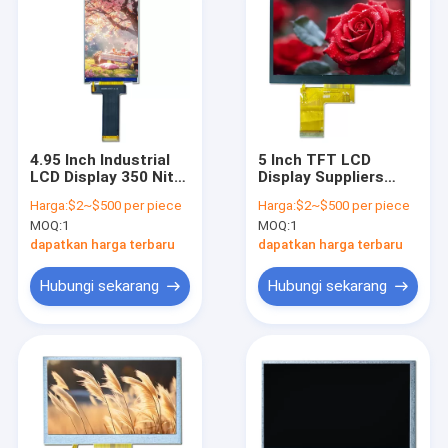
4.95 Inch Industrial
5 Inch TFT LCD
LCD Display 350 Nits
Display Suppliers
IPS TFT LCD Modul
Kecerahan Tinggi
Harga:
$2~$500 per piece
Harga:
$2~$500 per piece
Pemasok
Panel LCD Industri
MOQ:
1
MOQ:
1
500 Nits
dapatkan harga terbaru
dapatkan harga terbaru
Hubungi sekarang
Hubungi sekarang
Rumah
Produk
Video