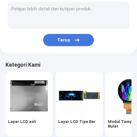
Tampilan TFT Industri
Tampilan LCD kendaraan
Layar LCD Militer
Terus
Layar Lcd Medis
Layar IPS TFT LCD
Kategori Kami
Layar LCD Kecerahan Tinggi
Tampilan suhu yang luas
Tampilan TFT Resolusi Tinggi
tampilan tft kustom
Layar LCD asli
Layar LCD Tipe Bar
Modul Tampil
layar sentuh kapasitif tft
Bulat