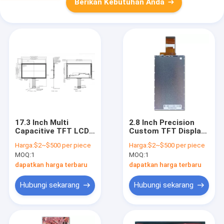
Berikan Kebutuhan Anda
17.3 Inch Multi
2.8 Inch Precision
Capacitive TFT LCD
Custom TFT Display
Touch Screen
Capacitive Touch
Harga:
$2~$500 per piece
Harga:
$2~$500 per piece
Industrial Dengan
Screen Modul LCD
MOQ:
1
MOQ:
1
Antarmuka USB
TFT
dapatkan harga terbaru
dapatkan harga terbaru
Hubungi sekarang
Hubungi sekarang