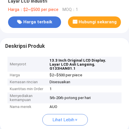
Layar LCD Industri
Harga：$2~$500 per piece
MOQ：1
Harga terbaik
Hubungi sekarang
Deskripsi Produk
,
13.3 Inch Original LCD Display
Menyorot
,
Layar LCD Asli Langsing
G133HAN01.1
Harga
$2~$500 per piece
Kemasan rincian
Disesuaikan
Kuantitas min Order
1
Menyediakan
5rb-20rb potong per hari
kemampuan
Nama merek
AUO
Lihat Lebih