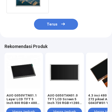
Layar LCD Industri
Terus
Rekomendasi Produk
AUO G050VTN01.1
AUO G050TAN01.0
4.3 inci 480 R
Layar LCD TFT 5
TFT LCD Screen 5
272 piksel AU
Inch 800 RGB × 480
Inch 720 RGB ×1280
G043FW01 V0
Pixel
Pixel
Display
Harga terbaik
Harga terbaik
Harga terb