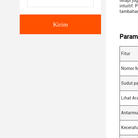
tetapi j
intuitif.
tambahan
Kirim
Parame
Fitur
Nomor M
Sudut p
Lihat Ar
Antarmu
Kecerah