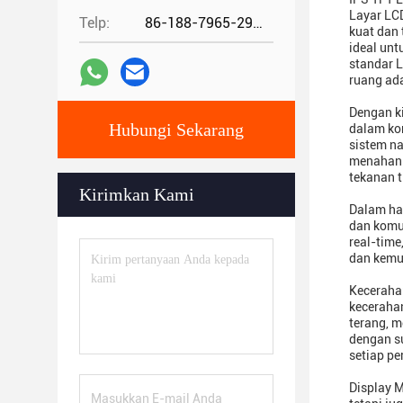
Layar LCD
Telp:
86-188-7965-2960
kuat dan 
ideal unt
standar L
ruang ad
Dengan ki
Hubungi Sekarang
dalam kon
sistem n
menahan 
tekanan t
Kirimkan Kami
Dalam hal
dan komu
real-time
dan kemu
Kecerahan
kecerahan
terang, m
dengan s
setiap pe
Display M