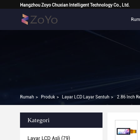
Hangzhou Zoyo Chuxian Intelligent Technology Co., Ltd.
Rum
Rumah
>
Produk
>
Layar LCD Layar Sentuh
>
2.86 Inch R
Kategori
Layar LCD Asli
(79)