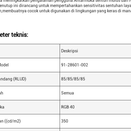
uga meningkatkan pengalaman pengguna.Antarmuka sentuh mulus dan re
 Penutup ini dirancang untuk mempertahankan sensitivitas sentuhan l
,membuatnya cocok untuk digunakan di lingkungan yang keras di man
ter teknis:
Deskripsi
odel
91-28601-002
andang (RLUD)
85/85/85/85
ah
Semua
ka
RGB 40
an ((cd/m2)
350