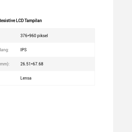
 Resistive LCD Tampilan
376*960 piksel
dang:
IPS
 (mm):
26.51*67.68
Lensa