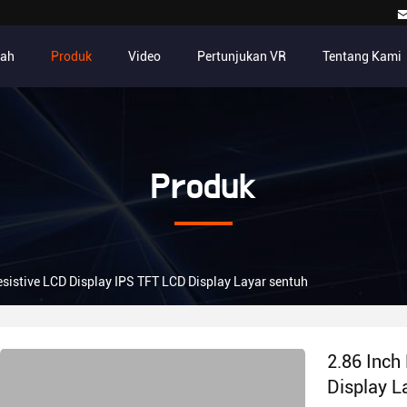
ah
Produk
Video
Pertunjukan VR
Tentang Kami
Produk
esistive LCD Display IPS TFT LCD Display Layar sentuh
2.86 Inch
Display L