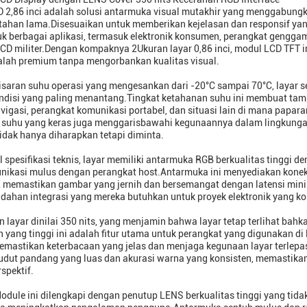
 2,86 inci adalah solusi antarmuka visual mutakhir yang menggabungk
tahan lama.Disesuaikan untuk memberikan kejelasan dan responsif yang 
uk berbagai aplikasi, termasuk elektronik konsumen, perangkat gengg
CD militer.Dengan kompaknya 2Ukuran layar 0,86 inci, modul LCD TFT i
alah premium tanpa mengorbankan kualitas visual.
saran suhu operasi yang mengesankan dari -20°C sampai 70°C, layar s
disi yang paling menantang.Tingkat ketahanan suhu ini membuat tampi
avigasi, perangkat komunikasi portabel, dan situasi lain di mana pa
suhu yang keras juga menggarisbawahi kegunaannya dalam lingkungan 
idak hanya diharapkan tetapi diminta.
 spesifikasi teknis, layar memiliki antarmuka RGB berkualitas tinggi 
nikasi mulus dengan perangkat host.Antarmuka ini menyediakan koneks
, memastikan gambar yang jernih dan bersemangat dengan latensi mini
dahan integrasi yang mereka butuhkan untuk proyek elektronik yang k
 layar dinilai 350 nits, yang menjamin bahwa layar tetap terlihat ba
 yang tinggi ini adalah fitur utama untuk perangkat yang digunakan d
emastikan keterbacaan yang jelas dan menjaga kegunaan layar terlepas
udut pandang yang luas dan akurasi warna yang konsisten, memastikan 
rspektif.
odule ini dilengkapi dengan penutup LENS berkualitas tinggi yang tid