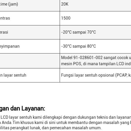
time (jam)
20K
ntras
1500
erasi
-20°C sampai 70°C
nyimpanan
-30°C sampai 80°C
Model 91-028601-002 sangat cocok unt
mesin POS, di mana tampilan LCD indu
n layar sentuh
Fungsi layar sentuh opsional (PCAP, ka
gan dan Layanan:
 LCD layar sentuh kami dilengkapi dengan dukungan teknis dan layan
 Anda.Tim khusus kami di sini untuk membantu dengan masalah yang be
ilitas perangkat lunak, dan pemecahan masalah umum.