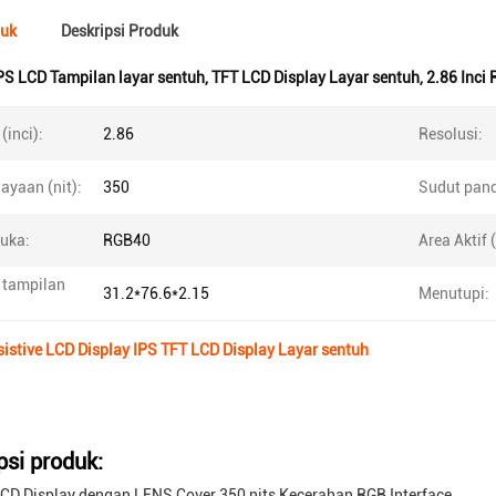
duk
Deskripsi Produk
PS LCD Tampilan layar sentuh
,
TFT LCD Display Layar sentuh
,
2.86 Inci
(inci):
2.86
Resolusi:
ayaan (nit):
350
Sudut pan
uka:
RGB40
Area Aktif
 tampilan
31.2*76.6*2.15
Menutupi:
sistive LCD Display IPS TFT LCD Display Layar sentuh
psi produk:
LCD Display dengan LENS Cover 350 nits Kecerahan RGB Interface