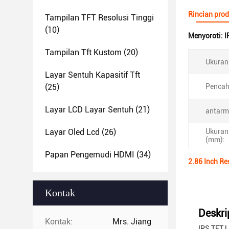
Rincian pro
Tampilan TFT Resolusi Tinggi
(10)
Menyoroti:
I
Tampilan Tft Kustom
(20)
Ukuran 
Layar Sentuh Kapasitif Tft
(25)
Pencah
Layar LCD Layar Sentuh
(21)
antarm
Layar Oled Lcd
(26)
Ukuran
(mm):
Papan Pengemudi HDMI
(34)
2.86 Inch Re
Kontak
Deskri
Kontak:
Mrs. Jiang
IPS TFT 