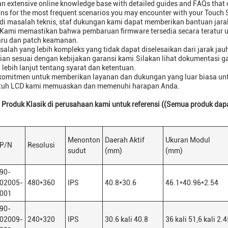
an extensive online knowledge base with detailed guides and FAQs tha
ons for the most frequent scenarios you may encounter with your Touch 
adi masalah teknis, staf dukungan kami dapat memberikan bantuan jar
Kami memastikan bahwa pembaruan firmware tersedia secara teratur 
baru dan patch keamanan.
alah yang lebih kompleks yang tidak dapat diselesaikan dari jarak ja
ian sesuai dengan kebijakan garansi kami.Silakan lihat dokumentasi 
 lebih lanjut tentang syarat dan ketentuan.
komitmen untuk memberikan layanan dan dukungan yang luar biasa 
ntuh LCD kami memuaskan dan memenuhi harapan Anda.
 Produk Klasik di perusahaan kami untuk referensi ((Semua produk dap
Menonton
Daerah Aktif
Ukuran Modul
P/N
Resolusi
sudut
(mm)
(mm)
90-
02005-
480*360
IPS
40.8*30.6
46.1*40.96*2.54
001
90-
02009-
240*320
IPS
30.6 kali 40.8
36 kali 51,6 kali 2.