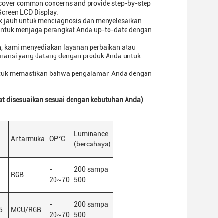
t cover common concerns and provide step-by-step
Screen LCD Display.
ak jauh untuk mendiagnosis dan menyelesaikan
untuk menjaga perangkat Anda up-to-date dengan
uh, kami menyediakan layanan perbaikan atau
garansi yang datang dengan produk Anda untuk
untuk memastikan bahwa pengalaman Anda dengan
at disesuaikan sesuai dengan kebutuhan Anda)
Luminance
Antarmuka
OP
°C
(bercahaya)
-
200 sampai
RGB
20
~
70
500
-
200 sampai
45
MCU/RGB
20
~
70
500