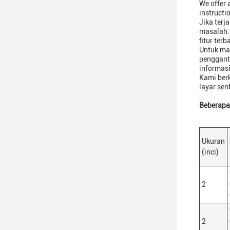
We offer 
instructi
Jika terj
masalah.
fitur ter
Untuk mas
penggant
informasi
Kami ber
layar se
Beberapa
Ukuran
(inci)
2
2