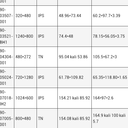
001
90-
03507-
320*480
IPS
48.96*73.44
60.2*97.7*3.39
001
90-
03521-
1240*800
IPS
74.4*48
78.15*56.05*3.75
BH1
90-
04304-
480*272
TN
95.04 kali 53.86
105.5*67.2*3
001
90-
05024-
720*1280
IPS
61.78*109.82
65.35*118.80*1.65
001
90-
07018-
1024*600
IPS
154.21 kali 85.92
164*97*2.6
IH2
90-
164.9 kali 100 kali
07005-
800*480
TN
154.08 kali 85.92
5.7
001