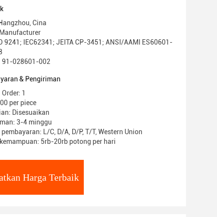
uk
 Hangzhou, Cina
Manufacturer
ISO 9241; IEC62341; JEITA CP-3451; ANSI/AAMI ES60601-
8
: 91-028601-002
yaran & Pengiriman
 Order: 1
00 per piece
ian: Disesuaikan
iman: 3-4 minggu
 pembayaran: L/C, D/A, D/P, T/T, Western Union
kemampuan: 5rb-20rb potong per hari
atkan Harga Terbaik