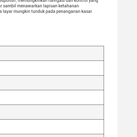
sponsif, memungkinkan navigasi dan kontrol yang
ayar sambil menawarkan lapisan ketahanan
a layar mungkin tunduk pada penanganan kasar.