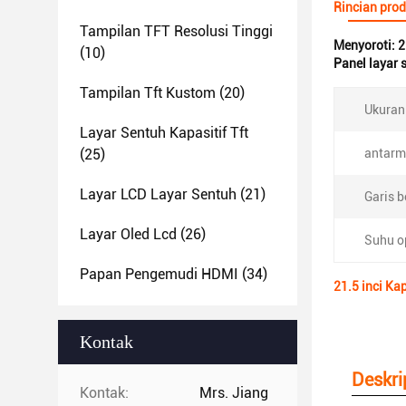
Rincian pro
Tampilan TFT Resolusi Tinggi
Menyoroti:
2
(10)
Panel layar 
Tampilan Tft Kustom
(20)
Ukuran 
Layar Sentuh Kapasitif Tft
(25)
antarm
Layar LCD Layar Sentuh
(21)
Garis 
Layar Oled Lcd
(26)
Suhu o
Papan Pengemudi HDMI
(34)
21.5 inci Ka
Kontak
Deskri
Kontak:
Mrs. Jiang