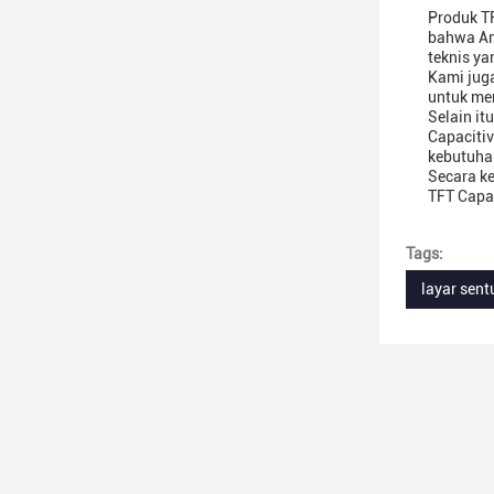
Produk T
bahwa An
teknis ya
Kami jug
untuk me
Selain i
Capaciti
kebutuha
Secara k
TFT Capa
Tags:
layar sentu