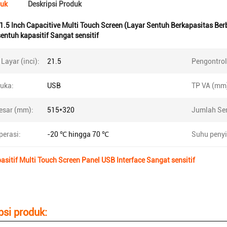
duk
Deskripsi Produk
1.5 Inch Capacitive Multi Touch Screen (Layar Sentuh Berkapasitas Ber
sentuh kapasitif Sangat sensitif
Layar (inci):
21.5
Pengontrol
uka:
USB
TP VA (mm
besar (mm):
515*320
Jumlah Se
perasi:
-20 ℃ hingga 70 ℃
Suhu peny
pasitif Multi Touch Screen Panel USB Interface Sangat sensitif
psi produk: