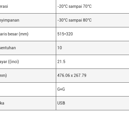
erasi
-20°C sampai 70°C
nyimpanan
-30°C sampai 80°C
aris besar (mm)
515*320
sentuhan
10
yar ((inci)
21.5
(mm)
476.06 x 267.79
G+G
ka
USB