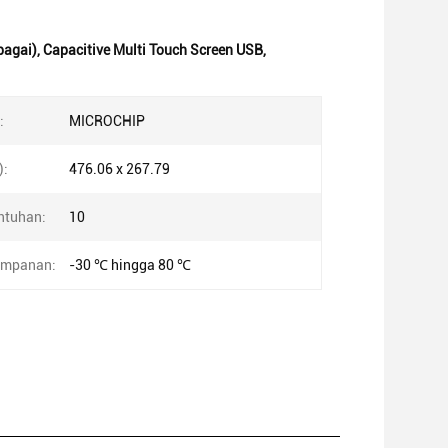
bagai)
,
Capacitive Multi Touch Screen USB
,
:
MICROCHIP
):
476.06 x 267.79
ntuhan:
10
impanan:
-30 ℃ hingga 80 ℃