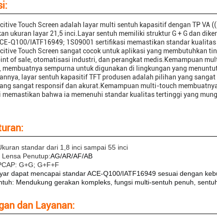
i:
itive Touch Screen adalah layar multi sentuh kapasitif dengan TP VA 
n ukuran layar 21,5 inci.Layar sentuh memiliki struktur G + G dan dikenda
CE-Q100/IATF16949; 1S09001 sertifikasi memastikan standar kualitas 
itive Touch Screen sangat cocok untuk aplikasi yang membutuhkan ting
oint of sale, otomatisasi industri, dan perangkat medis.Kemampuan m
f, membuatnya sempurna untuk digunakan di lingkungan yang menuntut
nnya, layar sentuh kapasitif TFT produsen adalah pilihan yang sangat
 yang sangat responsif dan akurat.Kemampuan multi-touch membuatnya 
si memastikan bahwa ia memenuhi standar kualitas tertinggi yang mung
uran:
kuran standar dari 1,8 inci sampai 55 inci
i Lensa Penutup:
AG/AR/AF/AB
 PCAP: G+G; G+F+F
layar dapat mencapai standar ACE-Q100/IATF16949 sesuai dengan keb
ntuh: Mendukung gerakan kompleks, fungsi multi-sentuh penuh, sentuh
gan dan Layanan: