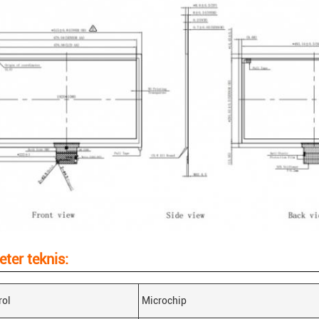
ter teknis:
rol
Microchip