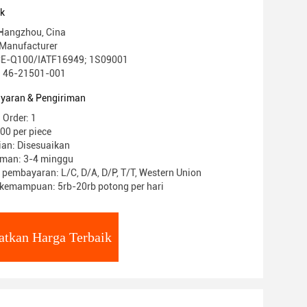
uk
 Hangzhou, Cina
Manufacturer
 ACE-Q100/IATF16949; 1S09001
: 46-21501-001
yaran & Pengiriman
 Order: 1
00 per piece
ian: Disesuaikan
iman: 3-4 minggu
 pembayaran: L/C, D/A, D/P, T/T, Western Union
kemampuan: 5rb-20rb potong per hari
atkan Harga Terbaik