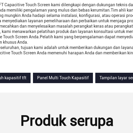
FT Capacitive Touch Screen kami dilengkapi dengan dukungan teknis 
da memiliki pengalaman yang mulus dan bebas kerumitan.Tim ahli ka
ng mungkin Anda hadapi selama instalasi, konfigurasi, atau operasi pro
a menyediakan layanan pemeliharaan dan perbaikan untuk menjaga produ
mecahkan dan menyelesaikan masalah perangkat keras atau perangkat 
tu, kami menawarkan pelatihan produk dan layanan konsultasi untuk m
ve Touch Screen Anda.Pelatih kami yang berpengalaman dapat menyedia
n khusus Anda.
eseluruhan, tujuan kami adalah untuk memberikan dukungan dan layan
citive Touch Screen Anda memenuhi harapan Anda dan memberikan kin
h kapasitif tft
Panel Multi Touch Kapasitif
Tampilan layar se
Produk serupa