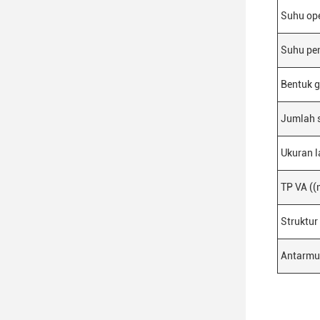
Suhu op
Suhu pe
Bentuk g
Jumlah 
Ukuran la
TP VA (
Struktur
Antarmu