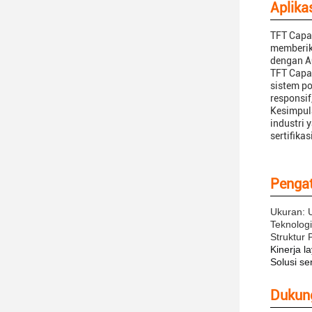
Aplikas
TFT Capac
memberika
dengan A
TFT Capac
sistem p
responsi
Kesimpula
industri
sertifika
Pengat
Ukuran: U
Teknolog
Struktur
Kinerja 
Solusi se
Dukun