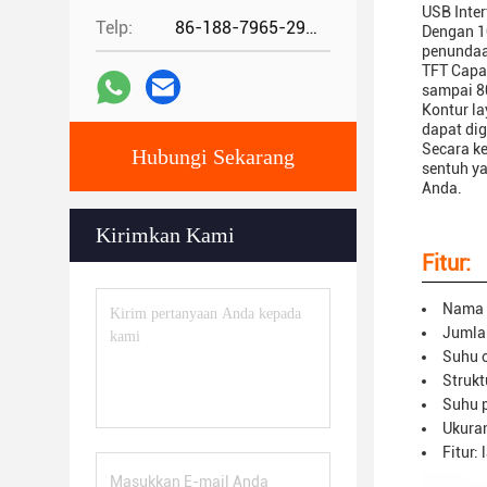
USB Inter
Telp:
86-188-7965-2960
Dengan 10
penundaa
TFT Capac
sampai 80
Kontur l
dapat dig
Secara ke
Hubungi Sekarang
sentuh ya
Anda.
Kirimkan Kami
Fitur:
Nama p
Jumla
Suhu o
Strukt
Suhu 
Ukuran
Fitur: