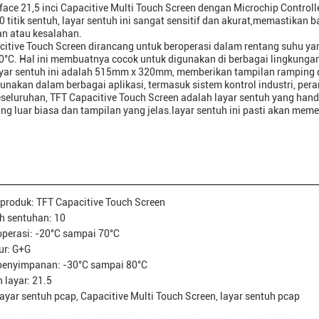
face 21,5 inci Capacitive Multi Touch Screen dengan Microchip Controlle
 titik sentuh, layar sentuh ini sangat sensitif dan akurat,memastikan 
n atau kesalahan.
itive Touch Screen dirancang untuk beroperasi dalam rentang suhu ya
°C. Hal ini membuatnya cocok untuk digunakan di berbagai lingkungan,
ayar sentuh ini adalah 515mm x 320mm, memberikan tampilan ramping 
unakan dalam berbagai aplikasi, termasuk sistem kontrol industri, per
seluruhan, TFT Capacitive Touch Screen adalah layar sentuh yang hand
ng luar biasa dan tampilan yang jelas.layar sentuh ini pasti akan m
roduk: TFT Capacitive Touch Screen
h sentuhan: 10
perasi: -20°C sampai 70°C
ur: G+G
penyimpanan: -30°C sampai 80°C
 layar: 21.5
 layar sentuh pcap, Capacitive Multi Touch Screen, layar sentuh pcap