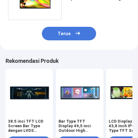
Luar Ruang
Terus
Rekomendasi Produk
38.5 inci TFT LCD
Bar Type TFT
LCD Display M
Screen Bar Type
Display 49,5 inci
43,8 Inch IPS 
dengan LVDS
Outdoor High
Type TFT Scr
Interface Outdoor
Brightness LVDS