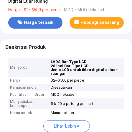
Digital Luar Ruang
Harga：$2~$500 per piece
MOQ：MOQ fleksibel
Harga terbaik
Hubungi sekarang
Deskripsi Produk
,
LVDS Bar Type LCD
,
28 inci Bar Tipe LCD
Menyorot
Jenis LCD untuk iklan digital di luar
ruangan
Harga
$2~$500 per piece
Kemasan rincian
Disesuaikan
Kuantitas min Order
MOQ fleksibel
Menyediakan
5rb-20rb potong per hari
kemampuan
Nama merek
Manufacturer
Lihat Lebih