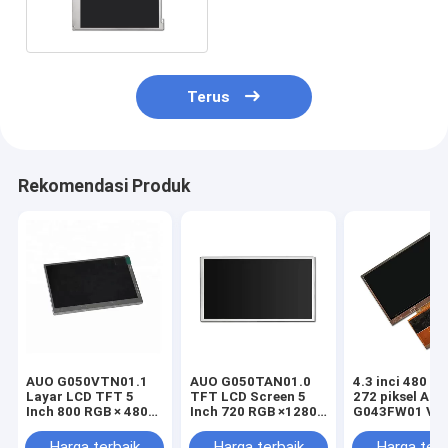
800 * 600
Terus
Rekomendasi Produk
AUO G050VTN01.1
AUO G050TAN01.0
4.3 inci 480 R
Layar LCD TFT 5
TFT LCD Screen 5
272 piksel AU
Inch 800 RGB × 480
Inch 720 RGB ×1280
G043FW01 V0
Pixel
Pixel
Display
Harga terbaik
Harga terbaik
Harga terb