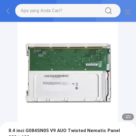
2
/
2
8.4 inci G084SN05 V9 AUO Twisted Nematic Panel