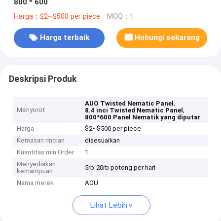
800 * 600
Harga：$2~$500 per piece
MOQ：1
Harga terbaik
Hubungi sekarang
Deskripsi Produk
,
AUO Twisted Nematic Panel
Menyorot
,
8.4 inci Twisted Nematic Panel
800*600 Panel Nematik yang diputar
Harga
$2~$500 per piece
Kemasan rincian
disesuaikan
Kuantitas min Order
1
Menyediakan
5rb-20rb potong per hari
kemampuan
Nama merek
AOU
Lihat Lebih