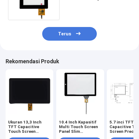
PCAP layar sentuh
Terus
Rekomendasi Produk
Ukuran 13,3 Inch
10.4 Inch Kapasitif
5.7 inci TFT
TFT Capacitive
Multi Touch Screen
Capacitive To
Touch Screen
Panel Slim
Screen Precis
Display Struktur
Microchip Controller
PCAP Touch S