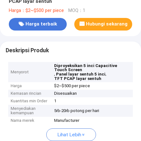
PCAP layar sentuh
Harga：$2~$500 per piece
MOQ：1
Harga terbaik
Hubungi sekarang
Deskripsi Produk
Diproyeksikan 5 inci Capacitive
Touch Screen
Menyorot
,
,
Panel layar sentuh 5 inci
TFT PCAP layar sentuh
Harga
$2~$500 per piece
Kemasan rincian
Disesuaikan
Kuantitas min Order
1
Menyediakan
5rb-20rb potong per hari
kemampuan
Nama merek
Manufacturer
Lihat Lebih