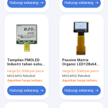
Hubungi sekarang
Hubungi sekarang
Tampilan PMOLED
Passive Matrix
Industri tahan suhu
Organic LED128x64
OLED Dengan
Resolusi PMOLED
Harga:
$2~$500 per piece
Harga:
$2~$500 per piece
Antarmuka I2C
Untuk Perangkat
MOQ:
MOQ fleksibel
MOQ:
MOQ fleksibel
Medis
dapatkan harga terbaru
dapatkan harga terbaru
Hubungi sekarang
Hubungi sekarang