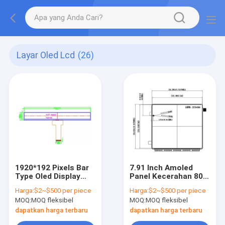
Layar Oled Lcd
(26)
1920*192 Pixels Bar
7.91 Inch Amoled
Type Oled Display
Panel Kecerahan 800
10,45 Inch AMOLED
Nits 2272*1984 High
Harga:
$2~$500 per piece
Harga:
$2~$500 per piece
Screen kaku dengan
Resolution OLED
MOQ:
MOQ fleksibel
MOQ:
MOQ fleksibel
antarmuka MIPI/IIC
Display
dapatkan harga terbaru
dapatkan harga terbaru