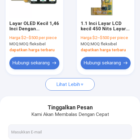
Pertunjukan VR
Tentang Kami
Layar OLED Kecil 1,46
1.1 Inci Layar LCD
Inci Dengan
kecil 450 Nits Layar
Tur Pabrik
Antarmuka SPI
Amoled Tipe Oled
Harga:
$2~$500 per piece
Harga:
$2~$500 per piece
MOQ:
MOQ fleksibel
MOQ:
MOQ fleksibel
Kontrol Kualitas
dapatkan harga terbaru
dapatkan harga terbaru
Berita
Hubungi sekarang
Hubungi sekarang
Minta Kutipan
Lihat Lebih
Layar LCD asli
Tinggalkan Pesan
Kami Akan Membalas Dengan Cepat
Layar LCD Tipe Bar
Modul Tampilan LCD Bulat