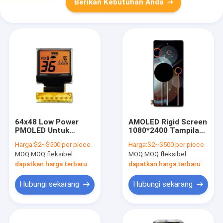
Berikan Kebutuhan Anda
64x48 Low Power
AMOLED Rigid Screen
PMOLED Untuk
1080*2400 Tampilan
Perangkat Medis
OLED Resolusi Tinggi
Harga:
$2~$500 per piece
Harga:
$2~$500 per piece
MOQ:
MOQ fleksibel
MOQ:
MOQ fleksibel
dapatkan harga terbaru
dapatkan harga terbaru
Hubungi sekarang
Hubungi sekarang