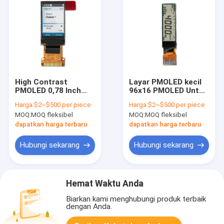
High Contrast
Layar PMOLED kecil
PMOLED 0,78 Inch
96x16 PMOLED Untuk
Passive Matrix OLED
Perangkat Wearable
Harga:
$2~$500 per piece
Harga:
$2~$500 per piece
Untuk Penggunaan
MOQ:
MOQ fleksibel
MOQ:
MOQ fleksibel
Industri
dapatkan harga terbaru
dapatkan harga terbaru
Hubungi sekarang
Hubungi sekarang
Hemat Waktu Anda
Biarkan kami menghubungi produk terbaik
dengan Anda.