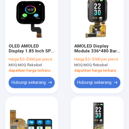
OLED AMOLED
AMOLED Display
Display 1.85 Inch SPI
Module 336*480 Bar
TFT Display
LCD Display dengan
Harga:
$2~$500 per piece
Harga:
$2~$500 per piece
SPI Interface
MOQ:
MOQ fleksibel
MOQ:
MOQ fleksibel
dapatkan harga terbaru
dapatkan harga terbaru
Hubungi sekarang
Hubungi sekarang
Rumah
Produk
Video