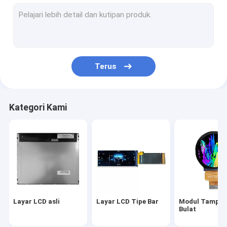
Tampilan TFT Industri
Tampilan LCD kendaraan
Layar LCD Militer
Terus
Layar Lcd Medis
Layar IPS TFT LCD
Kategori Kami
Layar LCD Kecerahan Tinggi
Tampilan suhu yang luas
Tampilan TFT Resolusi Tinggi
tampilan tft kustom
Layar LCD asli
Layar LCD Tipe Bar
Modul Tampil
layar sentuh kapasitif tft
Bulat